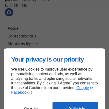
Jeu - Ven
: 08h - 12h | 13h - 16h
Sam
: 08h - 12h
Accueil
Contactez-nous
Mentions légales
Plan du site
Your privacy is our priority
We use Cookies to improve user experience by
Haut de page
personalising content and ads, as well as
analyzing traffic and optimizing social networks
functionalities. By clicking "I Agree" you consent to
the use of Cookies from our providers
Google
Facebook
.
I AGREE
Customize