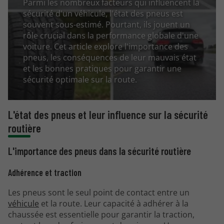
Parmi les nombreux facteurs qui influencent la
sécurité d'un véhicule, l'état des pneus est
souvent sous-estimé. Pourtant, ils jouent un
rôle crucial dans la performance globale d'une
voiture. Cet article explore l'importance des
pneus, les conséquences de leur mauvais état
et les bonnes pratiques pour garantir une
sécurité optimale sur la route.
L'état des pneus et leur influence sur la sécurité
routière
L'importance des pneus dans la sécurité routière
Adhérence et traction
Les pneus sont le seul point de contact entre un
véhicule
et la route. Leur capacité à adhérer à la
chaussée est essentielle pour garantir la traction,