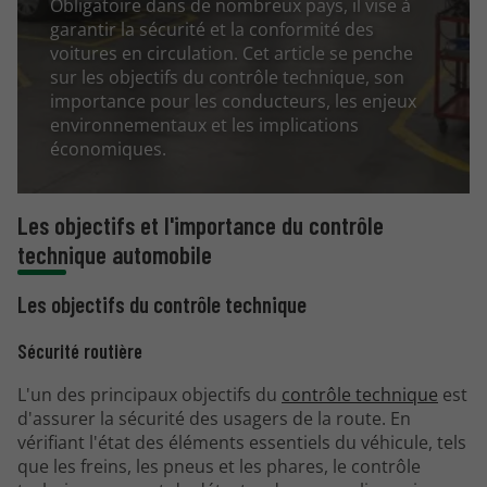
Obligatoire dans de nombreux pays, il vise à
garantir la sécurité et la conformité des
voitures en circulation. Cet article se penche
sur les objectifs du contrôle technique, son
importance pour les conducteurs, les enjeux
environnementaux et les implications
économiques.
Les objectifs et l'importance du contrôle
technique automobile
Les objectifs du contrôle technique
Sécurité routière
L'un des principaux objectifs du
contrôle technique
est
d'assurer la sécurité des usagers de la route. En
vérifiant l'état des éléments essentiels du véhicule, tels
que les freins, les pneus et les phares, le contrôle